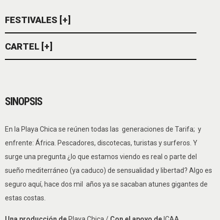
FESTIVALES [+]
CARTEL [+]
SINOPSIS
En la Playa Chica se reúnen todas las generaciones de Tarifa; y
enfrente: África. Pescadores, discotecas, turistas y surferos. Y
surge una pregunta ¿lo que estamos viendo es real o parte del
sueño mediterráneo (ya caduco) de sensualidad y libertad? Algo es
seguro aquí, hace dos mil años ya se sacaban atunes gigantes de
estas costas.
Una producción de
Playa Chica /
Con el apoyo de
ICAA,